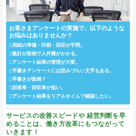
お客さまアンケートの実施で、
以下のような
お悩みはありませんか？
用紙の準備・印刷・回収が手間。
集計が面倒で人件費がかかる。
アンケート結果の管理が大変。
手書きアンケートには読みづらい文字もある。
手書きが面倒？
回答率・回収率が低い。
アンケート結果をリアルタイムで確認したい。
サービスの改善スピードや
経営判断を早
めることは、
働き方改革にもつながって
いきます！